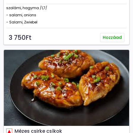
szalámi, hagyma /1,7/
- salami, onions
- Salami, Zwiebel
3 750Ft
Hozzáad
Mézes csirke csíkok