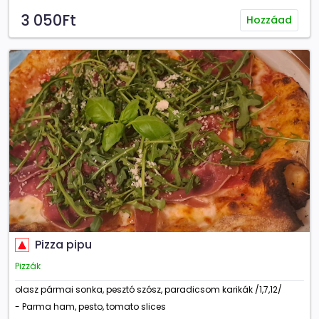
3 050Ft
Hozzáad
Pizza pipu
Pizzák
olasz pármai sonka, pesztó szósz, paradicsom karikák /1,7,12/
- Parma ham, pesto, tomato slices