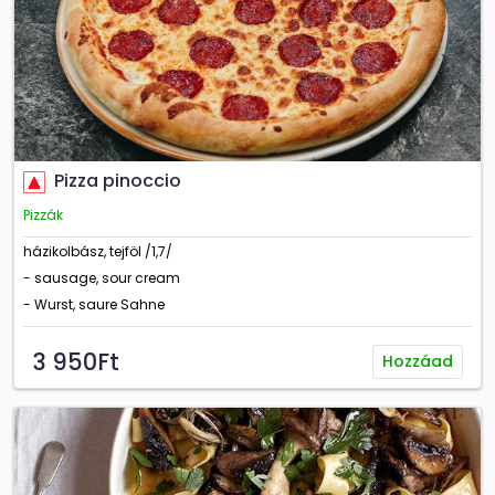
Pizza pinoccio
Pizzák
házikolbász, tejföl /1,7/
- sausage, sour cream
- Wurst, saure Sahne
3 950Ft
Hozzáad