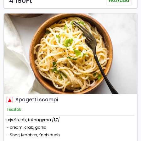
4 190Ft
Hozzáad
Spagetti scampi
Tészták
tejszín, rák, fokhagyma /1,7/
- cream, crab, garlic
- Shne, Krabben, Knoblauch