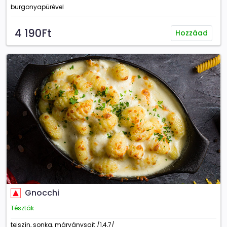
burgonyapürével
4 190Ft
Hozzáad
Gnocchi
Tészták
tejszín, sonka, márványsajt /1,4,7/