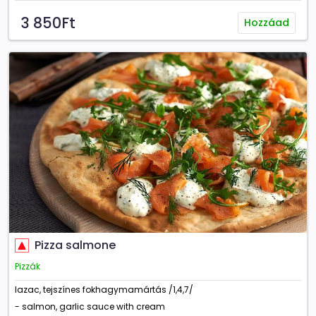
3 850Ft
Hozzáad
Pizza salmone
Pizzák
lazac, tejszínes fokhagymamártás /1,4,7/
- salmon, garlic sauce with cream