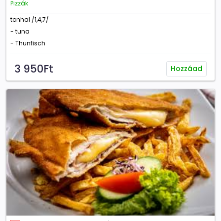
Pizzák
tonhal /1,4,7/
- tuna
- Thunfisch
3 950Ft
Hozzáad