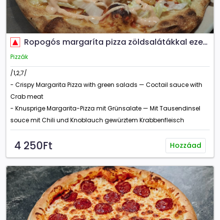
Ropogós margaríta pizza zöldsalátákkal ezersziget koktél szósszal - fokhagymás chilis rákhússal
Pizzák
/1,2,7/
- Crispy Margarita Pizza with green salads — Coctail sauce with
Crab meat
- Knusprige Margarita-Pizza mit Grünsalate — Mit Tausendinsel
souce mit Chili und Knoblauch gewürztem Krabbenfleisch
4 250Ft
Hozzáad