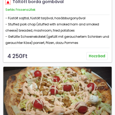
Töltött borda gombával
Sertés Frissensültek
- Füstölt sajttal, füstölt tarjával, hasábburgonyával
- Stuffed pork chop (stuffed with smoked ham and smoked
cheese) breaded, mashroom, fried potatoes
- Gefüllte Schweinekotelet (gefüllt mit gerauchertem Schinken und
gerauchter Käse) paniert, Pilzen, dazu Pommes
4 250Ft
Hozzáad