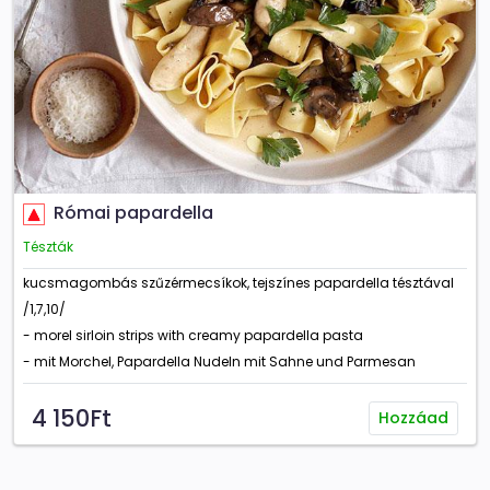
Római papardella
Tészták
kucsmagombás szűzérmecsíkok, tejszínes papardella tésztával
/1,7,10/
- morel sirloin strips with creamy papardella pasta
- mit Morchel, Papardella Nudeln mit Sahne und Parmesan
4 150Ft
Hozzáad