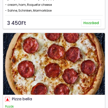
- cream, ham, Roquefor cheese
- Sahne, Schinken, Marmorkäse
3 450Ft
Hozzáad
Pizza bella
Pizzák