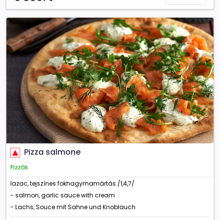
Pizza salmone
Pizzák
lazac, tejszínes fokhagymamártás /1,4,7/
- salmon, garlic sauce with cream
- Lachs, Souce mit Sahne und Knoblauch