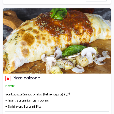
Pizza calzone
Pizzák
sonka, szalámi, gomba (félbehajtva) /1,7/
- ham, salami, mashrooms
- Schinken, Salami, Pilz