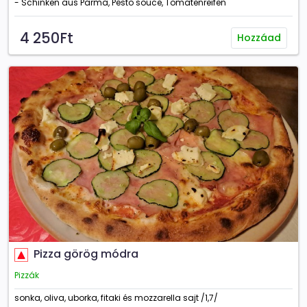
- Schinken aus Parma, Pesto souce, Tomatenreifen
4 250Ft
Hozzáad
Pizza görög módra
Pizzák
sonka, oliva, uborka, fitaki és mozzarella sajt /1,7/