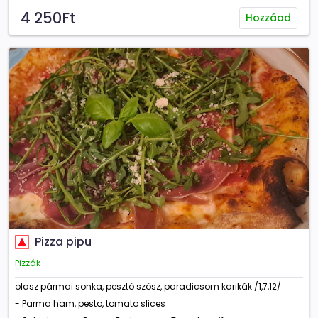
4 250Ft
Hozzáad
Pizza pipu
Pizzák
olasz pármai sonka, pesztó szósz, paradicsom karikák /1,7,12/
- Parma ham, pesto, tomato slices