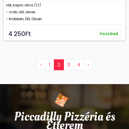
rák, kapor, oliva /1,7/
- crab, dill, olives
- Krabben, Dill, Oliven
4 250Ft
Hozzáad
‹
1
2
3
4
›
Piccadilly Pizzéria és
Étterem