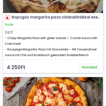
Ropogós margaríta pizza zöldsalátákkal ezersziget koktél szósszal - fokhagymás chilis rákhússal
Pizzák
/1,2,7/
- Crispy Margarita Pizza with green salads — Coctail sauce with
Crab meat
- Knusprige Margarita-Pizza mit Grünsalate — Mit Tausendinsel
souce mit Chili und Knoblauch gewürztem Krabbenfleisch
4 250Ft
Hozzáad