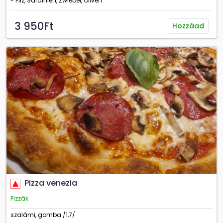
- Pilz, Sardinien, Zwiebel, Oliven
3 950Ft
Hozzáad
Pizza venezia
Pizzák
szalámi, gomba /1,7/