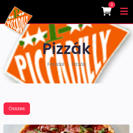
0
Pizzák
Főoldal
Pizzák
Összes