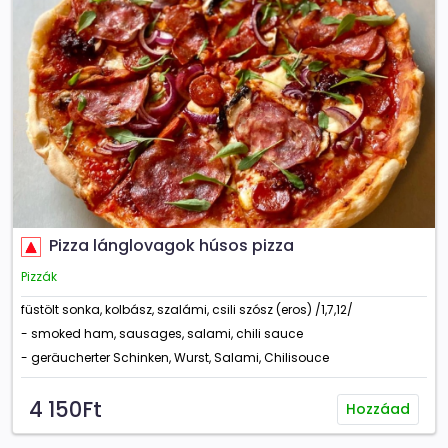
Pizza lánglovagok húsos pizza
Pizzák
füstölt sonka, kolbász, szalámi, csili szósz (eros) /1,7,12/
- smoked ham, sausages, salami, chili sauce
- geräucherter Schinken, Wurst, Salami, Chilisouce
4 150Ft
Hozzáad