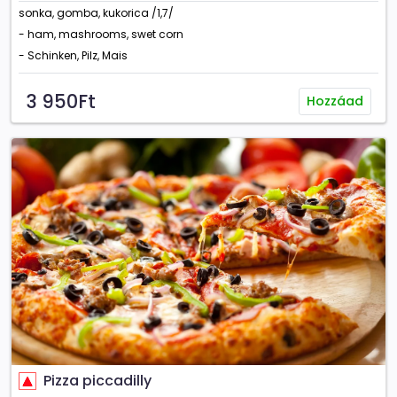
sonka, gomba, kukorica /1,7/
- ham, mashrooms, swet corn
- Schinken, Pilz, Mais
3 950Ft
Hozzáad
Pizza piccadilly