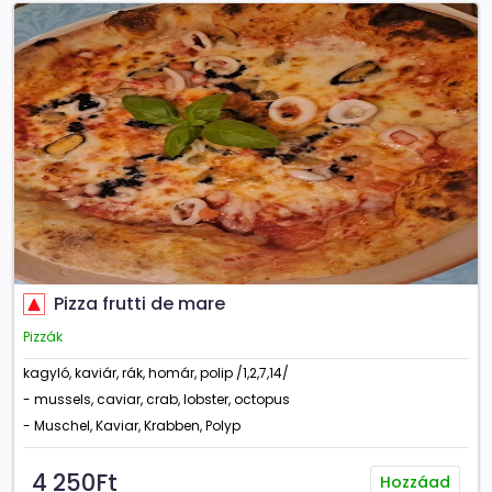
Pizza frutti de mare
Pizzák
kagyló, kaviár, rák, homár, polip /1,2,7,14/
- mussels, caviar, crab, lobster, octopus
- Muschel, Kaviar, Krabben, Polyp
4 250Ft
Hozzáad