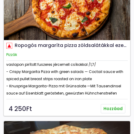
Ropogós margaríta pizza zöldsalátákkal ezersziget koktél szósszal - jércemellel
Pizzák
vaslapon pirított fuszeres jércemell csíkokkal /1,7/
- Crispy Margarita Pizza with green salads — Coctail sauce with
spiced pullet breast strips roasted on iron plate
- Knusprige Margarita-Pizza mit Grünsalate —Mit Tausendinsel
souce auf Eisenblatt gerösteten, gewürzten Hühnchenstreifen
4 250Ft
Hozzáad