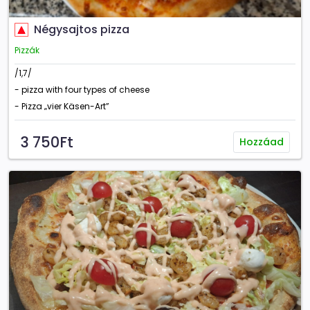
Négysajtos pizza
Pizzák
/1,7/
- pizza with four types of cheese
- Pizza „vier Käsen-Art”
3 750Ft
Hozzáad