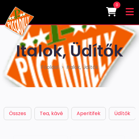
0
Italok, Üdítők
Főoldal
Italok, Üdítők
Összes
Tea, kávé
Aperitifek
Üdítők