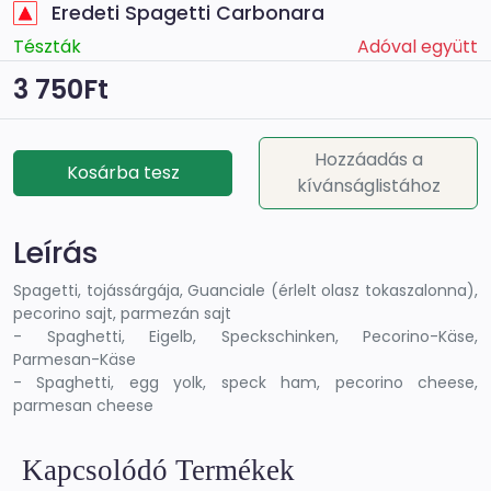
Eredeti Spagetti Carbonara
Tészták
Adóval együtt
3 750Ft
Hozzáadás a
Kosárba tesz
kívánságlistához
Leírás
Spagetti, tojássárgája, Guanciale (érlelt olasz tokaszalonna),
pecorino sajt, parmezán sajt
- Spaghetti, Eigelb, Speckschinken, Pecorino-Käse,
Parmesan-Käse
- Spaghetti, egg yolk, speck ham, pecorino cheese,
parmesan cheese
Kapcsolódó Termékek