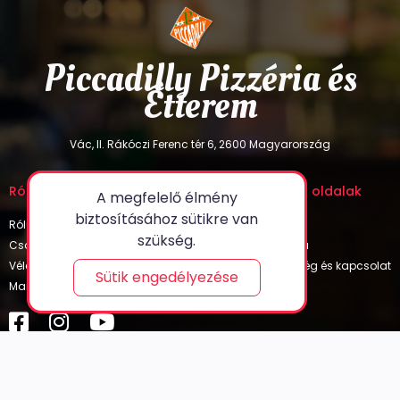
Piccadilly Pizzéria és
Étterem
Vác, II. Rákóczi Ferenc tér 6, 2600 Magyarország
Rólunk
Jogi nyilatkozat
Egyéb oldalak
A megfelelő élmény
biztosításához sütikre van
Rólunk
Adatvédelmi Irányelvek
GYIK
szükség.
Csapatunk
Visszatérítési Szabályzat
Galéria
Vélemények
Felhasználási feltételek
Segítség és kapcsolat
Sütik engedélyezése
Mai ajánlat
Blogok
© 2023.